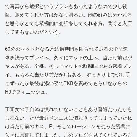
で写真から選択というプランもあったようなので少し後
悔。迎えてくれた方はかなり明るい。顔の好みは分かれる
と思うがとても積極的に会話をしてくれる方。聞くと入店
して間もないのだという。
60分のマットとなると結構時間も限られているので早速
体を洗ってプレイへ。久々にマットの上へ。当たり前だが
キスがある。全裸。そしてマットの醍醐味である密着プレ
イ。もちろん当たり前だがFもある。すっきりまで少し手
こずったが最後は添い寝でTKBを責めてもらいながらの
HJでフィニッシュ。
正直女の子自体は慣れていないこともあり普通だったかも
しれない。ただ最近メンエスに慣れきってしまっていた私
は当たり前のキス、F、そしてローションを使った密着に
久々に興奮してしまった。このブログを見てくれている方