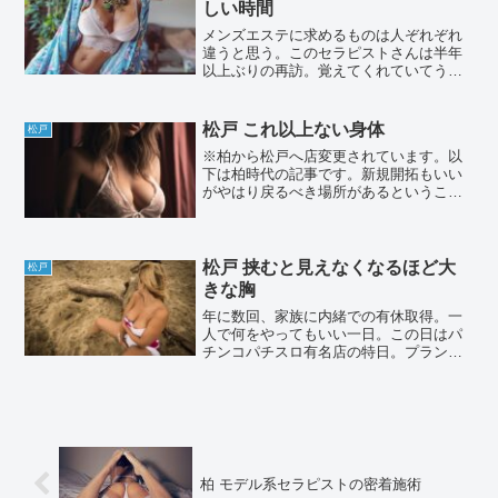
しい時間
メンズエステに求めるものは人ぞれぞれ
違うと思う。このセラピストさんは半年
以上ぶりの再訪。覚えてくれていてうれ
しかったし改めてメンズエステの良さを
感じたお話。・エリア：松戸・店名：非
公開・名前：非公開（詳細はこちら（ワ
松戸 これ以上ない身体
松戸
クスト））部屋のドアを開...
※柏から松戸へ店変更されています。以
下は柏時代の記事です。新規開拓もいい
がやはり戻るべき場所があるということ
は非常に大事。皆さんにもそういった場
所があるとは思うが私にとってはここに
なるのかもしれない。・場所：柏（現在
松戸）・店名：非公開・費...
松戸 挟むと見えなくなるほど大
松戸
きな胸
年に数回、家族に内緒での有休取得。一
人で何をやってもいい一日。この日はパ
チンコパチスロ有名店の特日。プランは
以下の通り。パターンA : 抽選良番、その
まま一日パチスロパターンB : 抽選良番、
パチスロスタートだが台の感触次第で夕
方メンエスパ...
柏 モデル系セラピストの密着施術