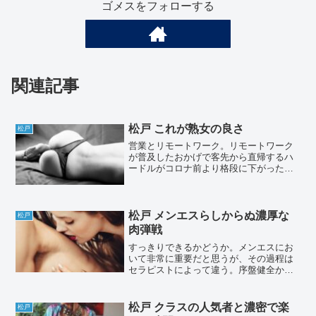
ゴメスをフォローする
関連記事
松戸 これが熟女の良さ
松戸
営業とリモートワーク。リモートワーク
が普及したおかげで客先から直帰するハ
ードルがコロナ前より格段に下がった。
客先打ち合わせが終わったが、帰社する
のはめんどくさい。こんな時間に家に帰
るのももったいない。行ってみたいと思
っていたセラピストの予定...
松戸 メンエスらしからぬ濃厚な
松戸
肉弾戦
すっきりできるかどうか。メンエスにお
いて非常に重要だと思うが、その過程は
セラピストによって違う。序盤健全から
スタートしてあるのかないのかわからな
いまま最後に満足させてもらうパターン
と最初から割り切った施術、会話でエロ
松戸 クラスの人気者と濃密で楽
松戸
に特化するパターン。今回...