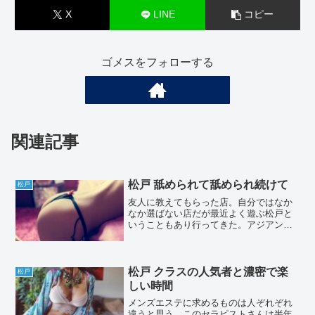
X
LINE
コピー
ゴメスをフォローする
関連記事
松戸 舐められて舐められ続けて
松戸
友人に教えてもらった店。自分ではなか
なか選ばない店だが最近よく遊ぶ松戸と
いうこともあり行ってきた。アジアンデ
リヘルになるので今回は番外編。とはい
え今回も相当強烈な体験だった。・場
所：松戸・店名：非公開（行った当時か
ら店名変更）・費用：非公開...
松戸 クラスの人気者と濃密で楽
松戸
しい時間
メンズエステに求めるものは人ぞれぞれ
違うと思う。このセラピストさんは半年