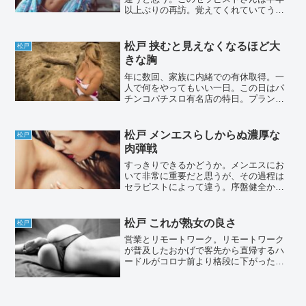
以上ぶりの再訪。覚えてくれていてうれ
しかったし改めてメンズエステの良さを
感じたお話。・エリア：松戸・店名：非
公開・名前：非公開（詳細はこちら（ワ
松戸 挟むと見えなくなるほど大
松戸
クスト））部屋のドアを開...
きな胸
年に数回、家族に内緒での有休取得。一
人で何をやってもいい一日。この日はパ
チンコパチスロ有名店の特日。プランは
以下の通り。パターンA : 抽選良番、その
まま一日パチスロパターンB : 抽選良番、
パチスロスタートだが台の感触次第で夕
松戸 メンエスらしからぬ濃厚な
松戸
方メンエスパ...
肉弾戦
すっきりできるかどうか。メンエスにお
いて非常に重要だと思うが、その過程は
セラピストによって違う。序盤健全から
スタートしてあるのかないのかわからな
いまま最後に満足させてもらうパターン
と最初から割り切った施術、会話でエロ
松戸 これが熟女の良さ
松戸
に特化するパターン。今回...
営業とリモートワーク。リモートワーク
が普及したおかげで客先から直帰するハ
ードルがコロナ前より格段に下がった。
客先打ち合わせが終わったが、帰社する
のはめんどくさい。こんな時間に家に帰
るのももったいない。行ってみたいと思
っていたセラピストの予定...