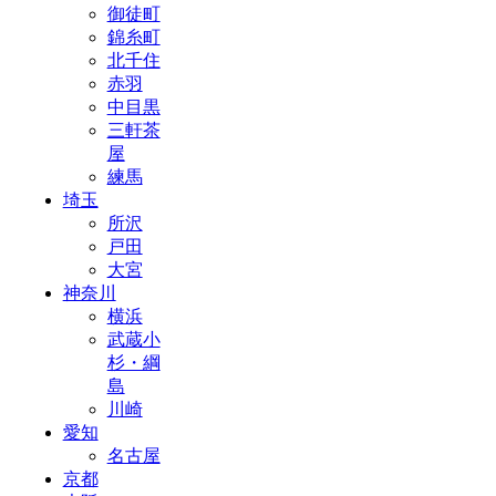
御徒町
錦糸町
北千住
赤羽
中目黒
三軒茶
屋
練馬
埼玉
所沢
戸田
大宮
神奈川
横浜
武蔵小
杉・綱
島
川崎
愛知
名古屋
京都