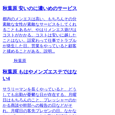
秋葉原 安いのに濃いめのサービス
都内のメンエスは高い。もちろんその分
素敵な女性が素敵なサービスをしてくれ
ることもあるが、やはりメンエス遊びは
コストがかかる。コストは安いに越した
ことはない。話変わって仕事でトラブル
が発生した日。営業をやっていると顧客
と揉めることがある。説明...
秋葉原
秋葉原 もはやメンズエステではな
い4
サラリーマンを長くやっていると、どう
しても出勤が憂鬱な日が存在する。月曜
日はもちろんのこと、プレッシャーのか
かる商談や幹部への報告の日などがそ
れ。月曜日の客先プレゼンの日。なかな