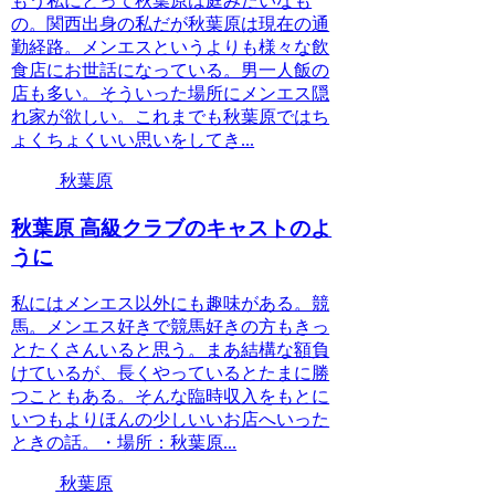
もう私にとって秋葉原は庭みたいなも
の。関西出身の私だが秋葉原は現在の通
勤経路。メンエスというよりも様々な飲
食店にお世話になっている。男一人飯の
店も多い。そういった場所にメンエス隠
れ家が欲しい。これまでも秋葉原ではち
ょくちょくいい思いをしてき...
秋葉原
秋葉原 高級クラブのキャストのよ
うに
私にはメンエス以外にも趣味がある。競
馬。メンエス好きで競馬好きの方もきっ
とたくさんいると思う。まあ結構な額負
けているが、長くやっているとたまに勝
つこともある。そんな臨時収入をもとに
いつもよりほんの少しいいお店へいった
ときの話。・場所：秋葉原...
秋葉原