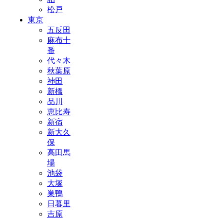
松戸
東京
五反田
麻布十
番
代々木
秋葉原
神田
新橋
品川
恵比寿
新宿
新大久
保
高田馬
場
池袋
大塚
巣鴨
日暮里
吉原