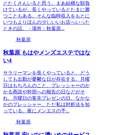
とたくさんいると思う。まあ結構な額負
けているが、長くやっているとたまに勝
つこともある。そんな臨時収入をもとに
いつもよりほんの少しいいお店へいった
ときの話。・場所：秋葉原...
秋葉原
秋葉原 もはやメンズエステではな
い4
サラリーマンを長くやっていると、どう
しても出勤が憂鬱な日が存在する。月曜
日はもちろんのこと、プレッシャーのか
かる商談や幹部への報告の日などがそ
れ。月曜日の客先プレゼンの日。なかな
かのプレッシャー。ただ私は対処法を知
っている。夜にメンエスの予...
秋葉原
秋葉原 安いのに濃いめのサービス