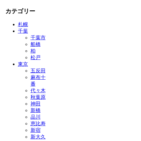
カテゴリー
札幌
千葉
千葉市
船橋
柏
松戸
東京
五反田
麻布十
番
代々木
秋葉原
神田
新橋
品川
恵比寿
新宿
新大久