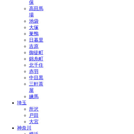
保
高田馬
場
池袋
大塚
巣鴨
日暮里
吉原
御徒町
錦糸町
北千住
赤羽
中目黒
三軒茶
屋
練馬
埼玉
所沢
戸田
大宮
神奈川