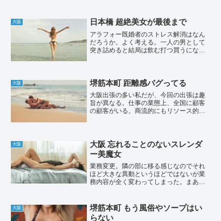
る。やはり99％の人がエロを期待してい
ると思う。癒しやマッサージも大事だ
が、優先度としてはエロの次。そこで今
日本橋 超絶美女が最後まで
大阪
回のタイトル。これまで業...
アラフォー既婚者のストレス解消はなん
だろうか。よく考える。一人の男として
突き詰めると結局は飲む打つ買うになる
と思う。その中で私は買うの比重が大き
いわけ。相当数のメンエスに行ってき
た。上を見ると私より行っている人はい
ると思う。ただ世間一般から...
堺筋本町 距離感バグってる
大阪
大阪出張の多い私だが、今回の出張は趣
旨が異なる。仕事の業態上、全国に顧客
の顧客がいる。商流的にもリソース的に
も定期的にアプローチできるわけではな
い。ただし我々営業が全国巡回＆ご挨拶
という形で時々訪問させていただく。今
回はその関西バージョン。...
大阪 忘れることのないスレンダ
大阪
ー美魔女
業務変更。隣の部に移る感じなのでそれ
ほど大きな異動というほどではないが業
務内容が全く変わってしまった。まあこ
れはサラリーマンには切り離せないと割
り切るしかない。私にとって大きなデメ
リットが一つ。それはまだ自分で業務時
堺筋本町 もう風俗やソープはい
大阪
間を管理できないこと。終...
らない