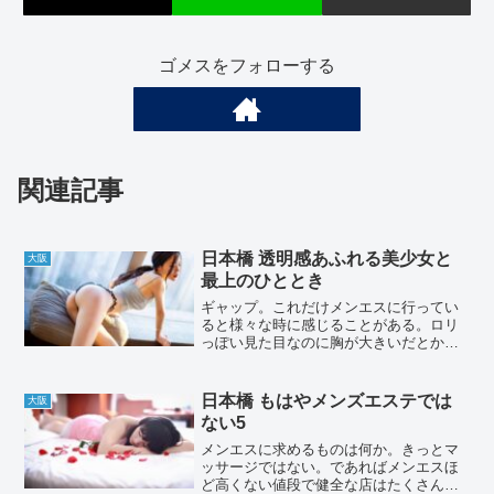
ゴメスをフォローする
関連記事
日本橋 透明感あふれる美少女と
大阪
最上のひととき
ギャップ。これだけメンエスに行ってい
ると様々な時に感じることがある。ロリ
っぽい見た目なのに胸が大きいだとか、
強め美人がとても人懐っこいなど。ギャ
ップというものは興奮を生み出す。今回
はその最たるセラピスト。今日の前書き
日本橋 もはやメンズエステでは
大阪
はここまで。早速本題に入...
ない5
メンエスに求めるものは何か。きっとマ
ッサージではない。であればメンエスほ
ど高くない値段で健全な店はたくさんあ