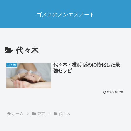
ゴメスのメンエスノート
代々木
代々木・横浜 舐めに特化した最
代々木
強セラピ
2025.06.20
ホーム
東京
代々木