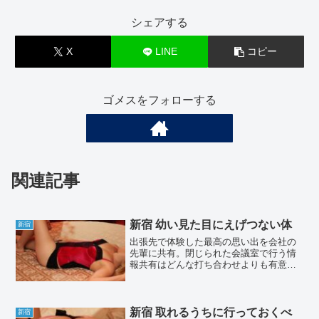
シェアする
X
LINE
コピー
ゴメスをフォローする
関連記事
新宿 幼い見た目にえげつない体
新宿
出張先で体験した最高の思い出を会社の
先輩に共有。閉じられた会議室で行う情
報共有はどんな打ち合わせよりも有意
義。友人ならまだしも会社の同僚とメン
エス好きを共有するにはある種の信頼関
係が必要。この先輩は仕事でもメンエス
でも信頼できる希少な存在。...
新宿 取れるうちに行っておくべ
新宿