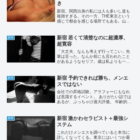
き
新宿。関西出身の私には人も多いし道も
複雑すぎる。その一方、THE東京という
感じで都会を感じる場所でもある。山手
線東側と千葉を主戦場とする私からする
とあまり来ない場所ではあるのだが、先
輩からおすすめされたセラピストさんが
新宿 若くて清楚なのに超濃厚、
新宿
いるので行く。今回の前...
超寛容
「大丈夫、なんも考えず行ってこい」先
輩は言った。なんか前にも言われたこと
があるようなセリフ。歳は私よりも一回
り上だが、メンエスの話をするときは友
達のように盛り上がることができる。有
益な情報を共有し合う。この先輩のいい
新宿 予約できれば勝ち、メンエ
新宿
点は私とエリアが違うこと...
スではない
会社での昇格試験。アラフォーにもなれ
ば意識するイベント。 ありがたい話では
あるが、ぶっちゃけ過大評価。 年齢的な
穴埋め人事なのは自分でも分かっている
から、自信なんてこれっぽっちもない。
昔よりハードルは下がったらしいが、誰
新宿 激かわセラピスト＋最強シ
新宿
かに値踏みされて合否...
ステム
これだけメンエスを調べていると本当に
詳しくなってくる。東京にはいくつか最